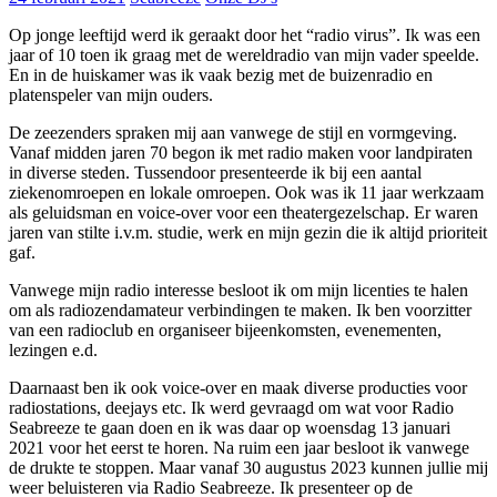
Op jonge leeftijd werd ik geraakt door het “radio virus”. Ik was een
jaar of 10 toen ik graag met de wereldradio van mijn vader speelde.
En in de huiskamer was ik vaak bezig met de buizenradio en
platenspeler van mijn ouders.
De zeezenders spraken mij aan vanwege de stijl en vormgeving.
Vanaf midden jaren 70 begon ik met radio maken voor landpiraten
in diverse steden. Tussendoor presenteerde ik bij een aantal
ziekenomroepen en lokale omroepen. Ook was ik 11 jaar werkzaam
als geluidsman en voice-over voor een theatergezelschap. Er waren
jaren van stilte i.v.m. studie, werk en mijn gezin die ik altijd prioriteit
gaf.
Vanwege mijn radio interesse besloot ik om mijn licenties te halen
om als radiozendamateur verbindingen te maken. Ik ben voorzitter
van een radioclub en organiseer bijeenkomsten, evenementen,
lezingen e.d.
Daarnaast ben ik ook voice-over en maak diverse producties voor
radiostations, deejays etc. Ik werd gevraagd om wat voor Radio
Seabreeze te gaan doen en ik was daar op woensdag 13 januari
2021 voor het eerst te horen. Na ruim een jaar besloot ik vanwege
de drukte te stoppen. Maar vanaf 30 augustus 2023 kunnen jullie mij
weer beluisteren via Radio Seabreeze. Ik presenteer op de