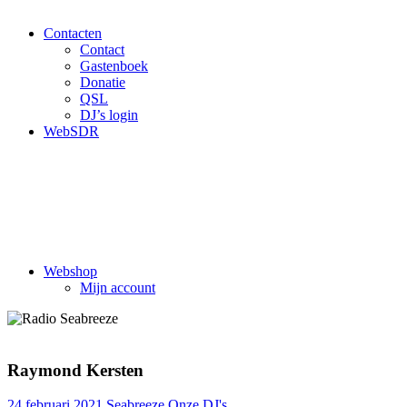
Contacten
Contact
Gastenboek
Donatie
QSL
DJ’s login
WebSDR
Webshop
Mijn account
Raymond Kersten
24 februari 2021
Seabreeze
Onze DJ's